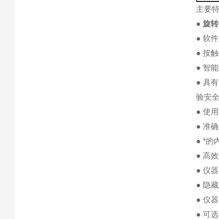
主要
●
旋转
● 软
● 按
● 智
● 
验安
● 使
● 准
● *
● 高
● 仪
● 隐
● 仪
● 可