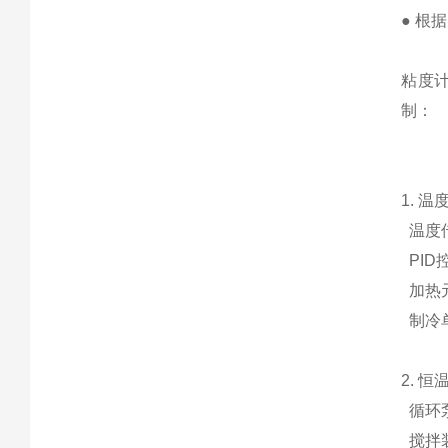
● 根
粘度
制：
1. 
温度传
PID
加热
制冷
2. 
循环泵
搅拌