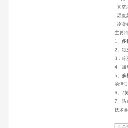
真空
温度
冷凝
主要
1、
多
2、
3：
4、
5、
多
的污
6、7
7、
技术
产品