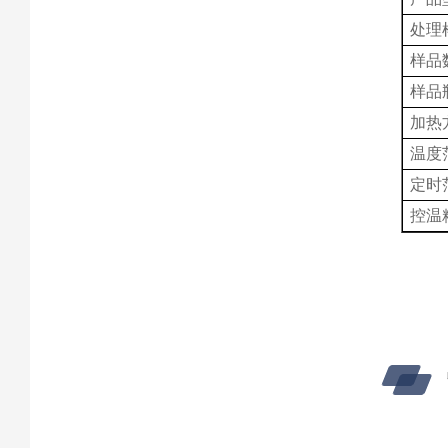
处理
样品
样品
加热
温度
定时
控温