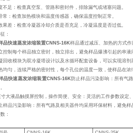
度不足：检查真空泵、管路和密封件，排除漏气或堵塞问题。
异常：检查加热模块和温度传感器，确保温度控制正常。
效果差：检查冷凝器冷却介质是否充足，冷凝温度是否过低。
特征：
样品快速蒸发浓缩装置CNNS-16K
样品通过减压、加热的方式作
独立控制每个样品独立密封，独立排出，避免样品爆沸引起的串液
冷凝回收模块为双冷凝塔设计以及水循环配套设备，可以实现溶剂
加热均匀，连续严格的密封性，每个孔位的温度一致，使样品在浓
样品快速蒸发浓缩装置CNNS-16K
防止样品污染影响：所有气
染。
英寸大液晶触摸屏控制，操作简便、安全：灵活的工作参数设定
防止样品污染影响：所有气路及相关器件均采用环保材料，避免样
参数：
型号
CNNS-16K
CNNS-25K