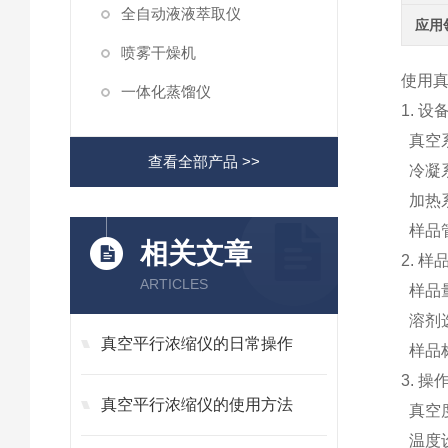
全自动液液萃取仪
应用
喷雾干燥机
使用
一体化蒸馏仪
1. 设
真空
查看全部产品 >>
冷凝
加热
样品
相关文章
2. 样
ARTICLES
样品
溶剂
真空平行浓缩仪的日常操作
样品
3. 操
真空平行浓缩仪的使用方法
真空
温度