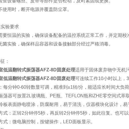
检查设备螺丝、皮带等部件是否松动，及时紧固或更换。
不使用时，断开电源并覆盖防尘罩。
特殊实验要求
需要恒温的实验，确保设备配备的温控系统正常工作，并定期校
无菌实验，确保样品容器和设备接触部分经过严格消毒。
特征：
室低温翻转式振荡器AFZ-8D固废处理
适用于固体废弃物中无机
室低温翻转式振荡器AFZ-8D固废处理
可连续工作10小时以上，
：每分钟0-60转数显可调，精准到±1转/分，能适应长时间大负
振荡器可放置2L玻璃瓶、PE瓶、TEFLON瓶和ZHE零空间式萃
用冷板表面静电喷涂，防腐耐用，易于清洗，仪器模块化设计，易
方式：正转2分钟停5秒，再反转2分钟停5秒，如此往复。也可
方式：微电脑控制，按键操作，LED面板显示。