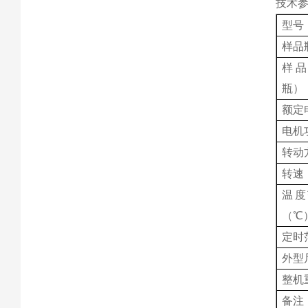
技术
型号
样品
样品
瓶）
额定
电机
转动
转速（
温度
（℃
定时
外型尺
整机
备注