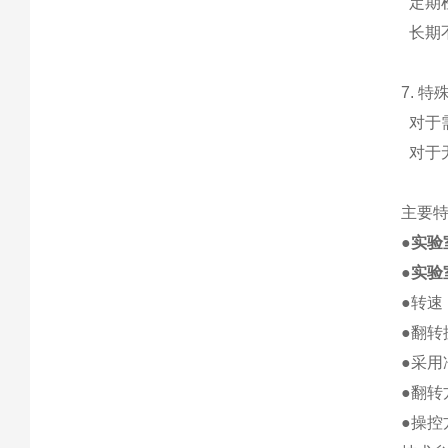
定期
长期
7. 
对于
对于
主要
●
实验
●
实验
●转速
●翻转
●采
●翻转
●操控