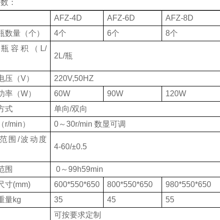
参数：
AFZ-4D
AFZ-6D
AFZ-8D
瓶数量（个）
4个
6个
8个
瓶容积（L/
2L/瓶
电压（V）
220V,50HZ
功率（W）
60W
90W
120W
方式
单向/双向
r/min）
0～30r/min 数显可调
范围/波动度
4-60/±0.5
）
范围
0～99h59min
寸(mm)
600*550*650
800*550*650
980*550*650
重量kg
35
45
55
可按要求定制