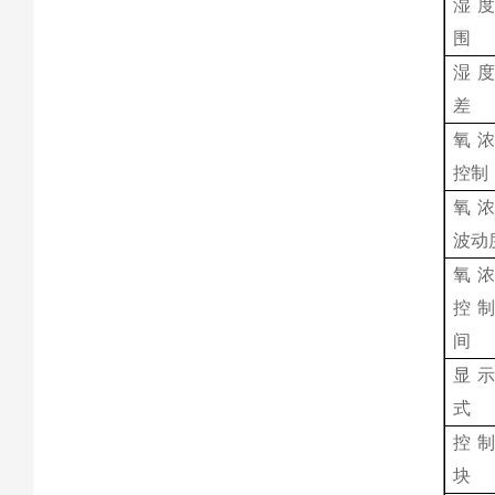
湿
围
湿
差
氧
控制
氧
波动
氧
控
间
显
式
控
块