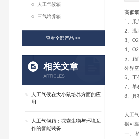
人工气候箱
高低氧
三气培养箱
1、采
2、温
查看全部产品 >>
3、O
4、O
5、
相关文章
外界
ARTICLES
6、工
7、
人工气候在大小鼠培养方面的应
8、
用
人工
人工气候箱：探索生物与环境互
据可
作的智能装备
一、 