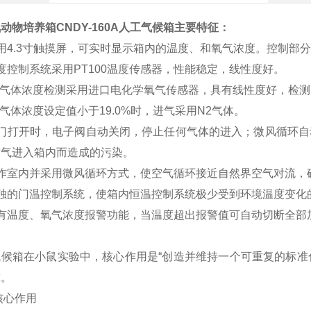
动物培养箱CNDY-160A人工气候箱
主要特征：
用4.3寸触摸屏，可实时显示箱内的温度、和氧气浓度。控制部分
度控制系统采用PT100温度传感器，性能稳定，线性度好。
2气体浓度检测采用进口电化学氧气传感器，具有线性度好，检
2气体浓度设定值小于19.0%时，进气采用N2气体。
箱门打开时，电子阀自动关闭，停止任何气体的进入；微风循环自
空气进入箱内而造成的污染。
作室内并采用微风循环方式，使空气循环接近自然界空气对流，
单独的门温控制系统，使箱内恒温控制系统极少受到环境温度变化
具有温度、氧气浓度报警功能，当温度超出报警值可自动切断全部
气候箱在小鼠实验中，核心作用是“创造并维持一个可重复的标准
靠。
核心作用