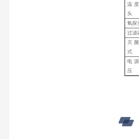
温
头
氧探
过滤
灭
式
电
压