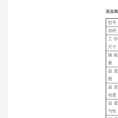
高低氧
型号
容积
工
尺寸
隔
量
温
围
温
动度
温
匀性