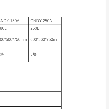
CNDY-180A
CNDY-250A
180L
250L
500*500*750mm
600*560*750mm
3块
3块