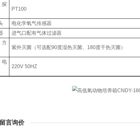
度探
PT100
头
电化学氧气传感器
器
进气口配有气体过滤器
菌方
紫外灭菌（可选配90度湿热灭菌、180度干热灭菌）
源电
220V 50HZ
留言询价