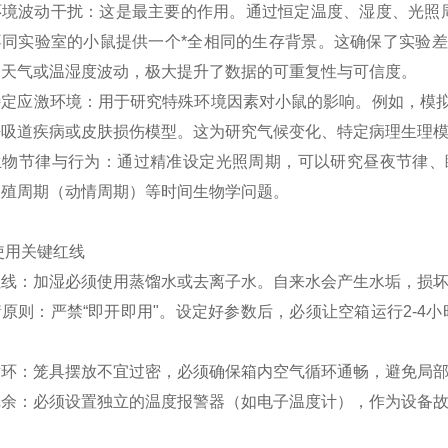
境波动干扰：这是最主要的作用。通过恒定温度、湿度、光照周
不同实验室的小鼠提供一个*全相同的生存背景。这确保了实验
、天气或温湿度波动，极大提升了数据的可重复性与可信度。
特定应激环境：用于研究特殊环境因素对小鼠的影响。例如，模
呼吸道疾病或皮肤损伤模型。这为研究气候变化、特定病理生理
生物节律与行为：通过精准设定光照周期，可以研究昼夜节律、
繁殖周期（动情周期）等时间生物学问题。
使用关键红线
红线：加湿必须使用蒸馏水或去离子水。自来水会产生水垢，损
原则：严禁“即开即用"。设定好参数后，必须让空箱运行2-4
。
循环：笼具摆放不宜过密，必须确保箱内空气循环通畅，避免局
冗余：必须设置独立的温度报警器（如电子温度计），作为设备