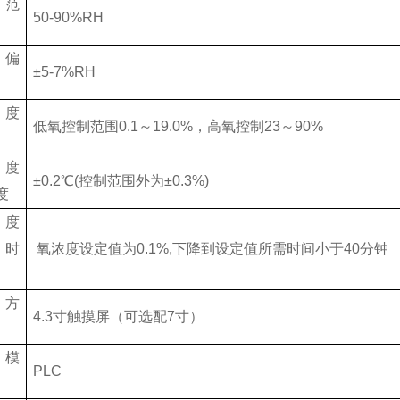
度范
50-90%RH
度偏
±5-7%RH
浓度
低氧控制范围0.1～19.0%，高氧控制23～90%
浓度
±0.2℃(控制范围外为±0.3%)
度
浓度
制时
氧浓度设定值为0.1%,下降到设定值所需时间小于40分钟
示方
4.3寸触摸屏（可选配7寸）
制模
PLC