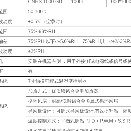
CNHS-1000-GD
1000L
1000*100
范围
50-100℃
波动度
±0.5℃（空载时）
范围
75%-98%RH
偏差
75%RH 以下≤±5.0%RH、75%RH 以上≤+2/-3%R
波动度
±2%RH
孔
安装在机器左侧 ，用于外接测试电源线或信号线
窗
有
系统
7寸触摸可程式温湿度控制器
加热方式：优质镍铬合金电加热器
循环风扇：耐高/低温铝合金多翼式循环风扇
系统
导风板设计：可调式导风板设计,有效提升温、湿
温度控制方式：平衡式调温 P.I.D + P.W.M + S.S.R
供水装置采抽屉隐藏式水箱供水装置