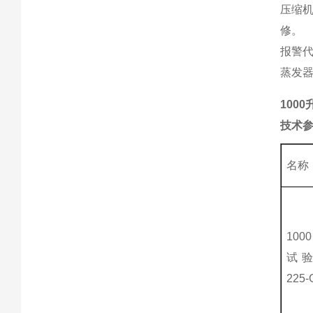
压缩
修。
报警代
蒸发
100
技术
名称
10
试验
225-