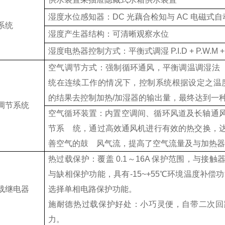
湿度水位感知器：DC 光藕合检知与 AC 电磁式
系统
湿度产生器结构：可清晰观察水位
湿度电热器控制方式：平衡式调湿 P.I.D + P.W.M +
空气调节方式：强制循环通风，平衡调温调湿法（
统在连续工作的情况下，控制系统根据设定之温度/
的结果去控制加热/加湿器的输出量，最终达到一
调节系统
空气循环装置：内置空调间、循环风道及长轴通
节系 统，通过高效通风机进行有效的热交换，
善空气的鼓 风气流，提高了空气流量及与加热
热过载保护：覆盖 0.1～16A 保护范围，与接
与缺相保护功能，具有-15~+55℃环境温度补偿
载继电器
选择单相电路保护功能。
施耐德热过载保护好处：小巧灵便，自带二次回
力。