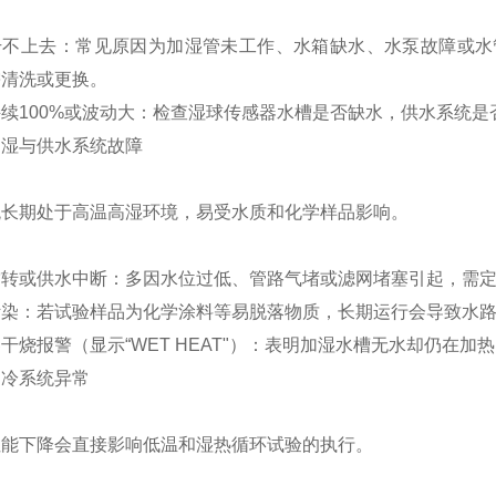
升不上去‌：常见原因为加湿管未工作、水箱缺水、水泵故障或
需清洗或更换。
续100%或波动大‌：检查湿球传感器水槽是否缺水，供水系统
加湿与供水系统故障
统长期处于高温高湿环境，易受水质和化学样品影响。
空转或供水中断：多因水位过低、管路气堵或滤网堵塞引起，需
污染：若试验样品为化学涂料等易脱落物质，长期运行会导致水
干烧报警（显示“WET HEAT"）：表明加湿水槽无水却仍在
制冷系统异常
性能下降会直接影响低温和湿热循环试验的执行。