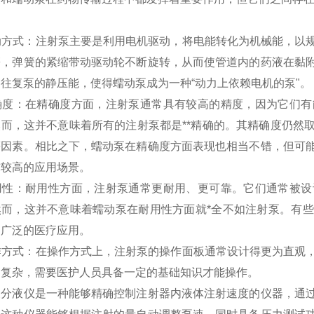
驱动方式：注射泵主要是利用电机驱动，将电能转化为机械能，
簧，弹簧的紧缩带动驱动轮不断旋转，从而使管道内的药液在黏
往复泵的静压能，使得蠕动泵成为一种“动力上依赖电机的泵"。
 精确度：在精确度方面，注射泵通常具有较高的精度，因为它们
然而，这并不意味着所有的注射泵都是**精确的。其精确度仍然
等因素。相比之下，蠕动泵在精确度方面表现也相当不错，但可
求较高的应用场景。
 耐用性：耐用性方面，注射泵通常更耐用、更可靠。它们通常被
然而，这并不意味着蠕动泵在耐用性方面就*全不如注射泵。有
更广泛的医疗应用。
操作方式：在操作方式上，注射泵的操作面板通常设计得更为直
为复杂，需要医护人员具备一定的基础知识才能操作。
泵分液仪是一种能够精确控制注射器内液体注射速度的仪器，通