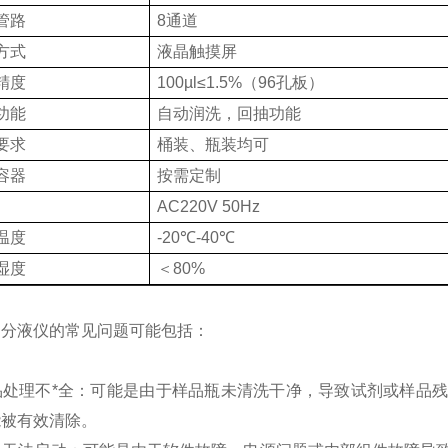
管路
8通道
方式
液晶触摸屏
精度
100µl≤1.5%（96孔板）
功能
自动润洗，回抽功能
要求
桶装、瓶装均可
容器
按需定制
AC220V 50Hz
温度
-20℃-40℃
湿度
＜80%
动分液仪的常见问题可能包括：
样品处理不*全：可能是由于样品瓶未清洗干净，导致试剂或样
能被有效清除。