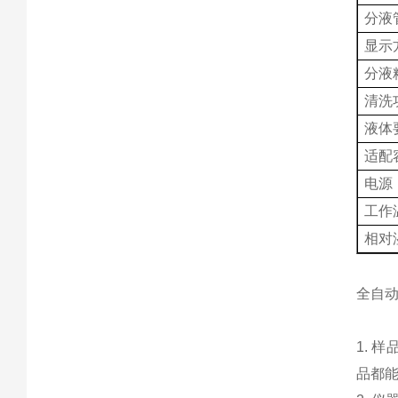
分液
显示
分液
清洗
液体
适配
电源
工作
相对
全自
1. 
品都