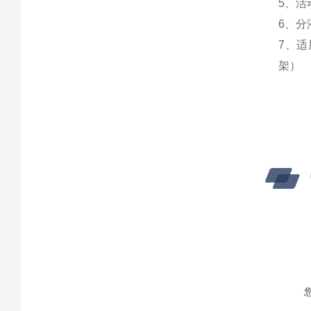
5、
6、
7、适
架）