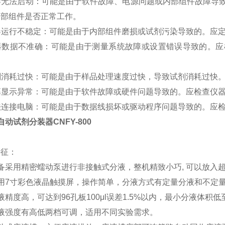
仪器无法启动：可能是由于软件故障、电源问题或内部组件故障
内部组件是否正常工作。
仪器运行不稳定：可能是由于内部组件磨损或试剂污染导致的。应
 仪器数据不准确：可能是由于测量系统故障或设置错误导致的。
试剂消耗过快：可能是由于样品处理速度过快，导致试剂消耗过快
屏幕显示异常：可能是由于软件故障或硬件问题导致的。应检查仪
无法连接电脑：可能是由于数据线损坏或驱动程序问题导致的。应
自动试剂分装器CNFY-800
特征：
备采用精密蠕动泵进行非接触式分液，整机精致小巧, 可以放入
采用7寸彩色液晶触摸屏，操作简单，分液方式有定量分液和不定
液精度高，可达到96孔板100μl误差1.5%以内，最小分液体积低至5
分液强度有高低两档可调，适用不同实验需求。