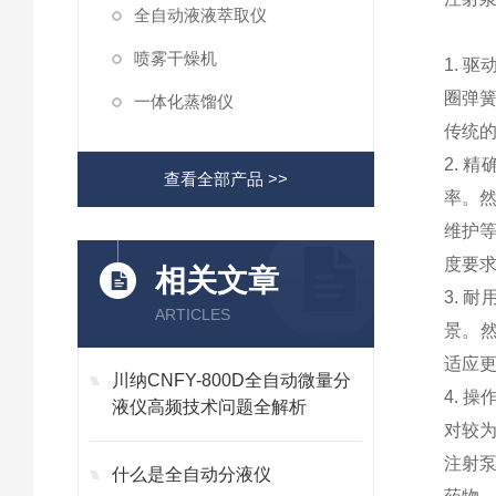
全自动液液萃取仪
喷雾干燥机
1. 
圈弹
一体化蒸馏仪
传统的
2.
查看全部产品 >>
率。
维护
度要
相关文章
3.
ARTICLES
景。
适应
川纳CNFY-800D全自动微量分
4. 
液仪高频技术问题全解析
对较
注射
什么是全自动分液仪