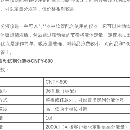
。这种仪器能够根据注射的量自动调整泵速，同时具备压力测试
匀、可以定量分液等，但价格相对较高。
泵分液仪是一种可以与**器中软管配合使用的仪器，它可以带动
液体吸进储液瓶，然后通过蠕动泵的节奏将液体定量、定速地抽
其优点是操作简单、吸液量准确、对药品浪费较小、对药品和*
软管上。
自动试剂分装器CNFY-800
参数：
CNFY-800
版型
96孔板（标配）
方式
整板或任意列，可设置指定列分液体积
速度
高、低两个档位可调
量
1ul
量
2000ul（可按客户要求定制更高分液量）