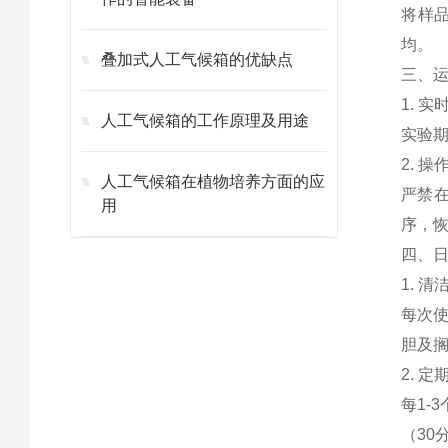
将样品
均。
叠加式人工气候箱的优缺点
三、
1. 实
人工气候箱的工作原理及用途
实验
2. 操
人工气候箱在植物培养方面的应
严禁
用
序，
四、
1. 清
每次
胆及
2. 定
每1-
（30