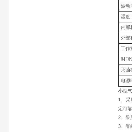
波动
湿度
内部
外部
工作
时间
灭菌
电源
小型气
1、
定可
2、
3、智