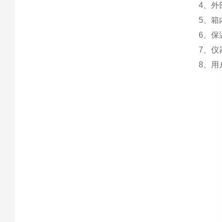
4、
5、
6、
7、
8、