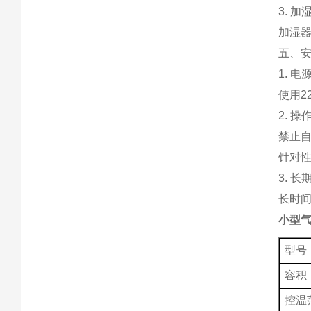
3. 
加湿
五、
1. 电
使用2
2. 操
禁止
针对
3. 长
长时间
小型气
型号
容积
控温