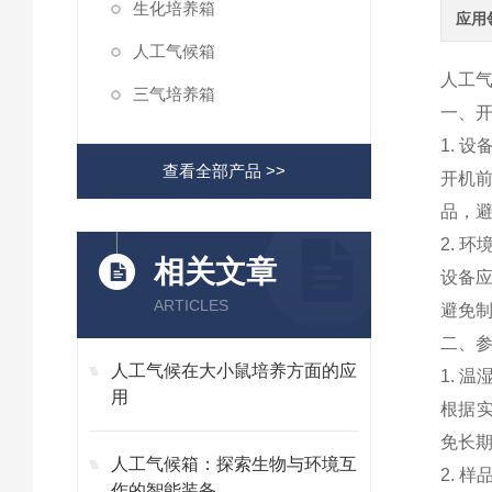
生化培养箱
应用
人工气候箱
人工
三气培养箱
一、
1. 
查看全部产品 >>
开机
品，
2. 环
相关文章
设备应
ARTICLES
避免
二、
人工气候在大小鼠培养方面的应
1. 
用
根据实
免长
人工气候箱：探索生物与环境互
2. 样
作的智能装备