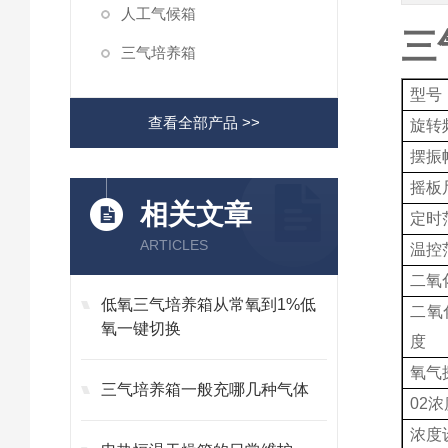
人工气候箱
三
三气培养箱
型号
查看全部产品 >>
旋转
摆振
摇板
相关文章
定时
ARTICLES
温控
二氧
低氧三气培养箱从常氧到1%低
二氧
氧一键切换
度
氧气
三气培养箱一般充哪几种气体
02
浓度