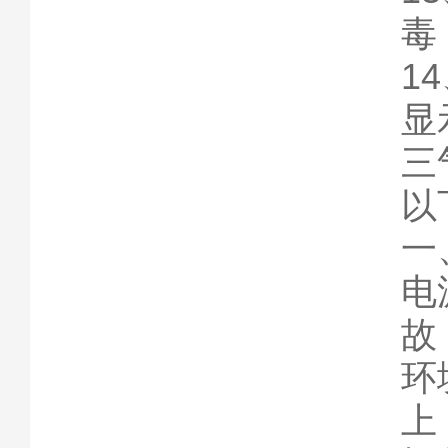
毒
1
显
三
以
一
电
故
环
上