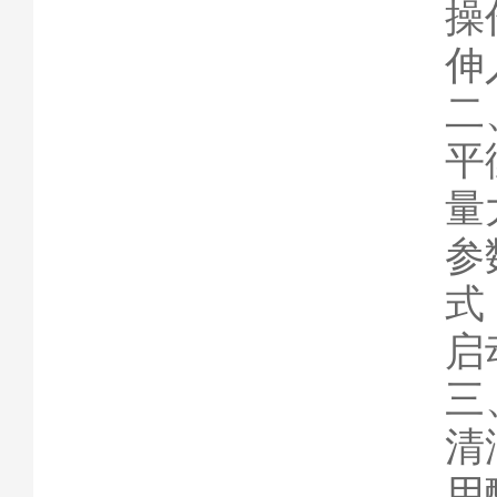
操
伸
二
平
量
参
式
启
三
清
用