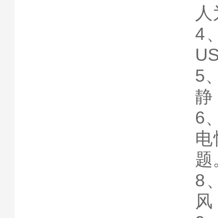
人
4
U
5
静
6
电
题
8
风