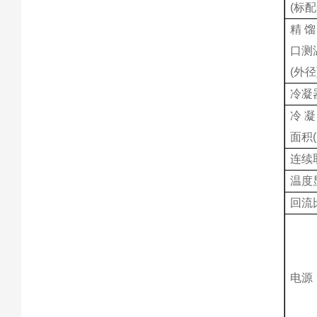
(标配
精馏
口测
(外径
冷凝
冷凝
面积(
连续
温度
回流
电源