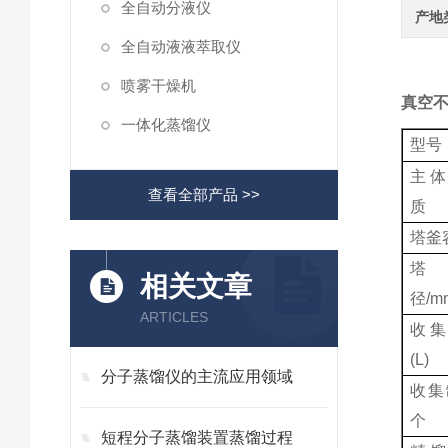
全自动分液仪
产地
全自动液液萃取仪
喷雾干燥机
真空不
一体化蒸馏仪
型号
主体
查看全部产品 >>
质
塔釜容
相关文章
径/m
ARTICLES
收集
(L)
分子蒸馏仪的主流应用领域
收集
个
短程分子蒸馏装置蒸馏过程