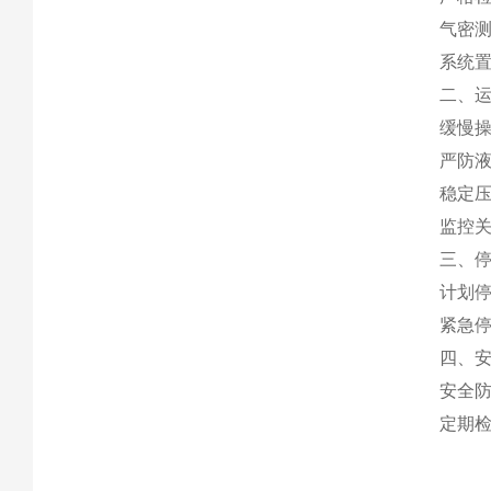
气密
系统
二、
缓慢
严防
稳定压
监控
三、
计划
紧急
四、
安全
定期