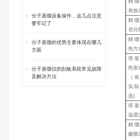
精馏
有效高
分子蒸馏设备操作，这几点注意
精馏
要牢记了
否分
精馏
分子蒸馏的优势主要体现在哪几
热方
方面
塔釜
热形
分子蒸馏仪的刮板系统常见故障
及解决方法
（依
实际
选)
塔釜
温度(
精馏
极限