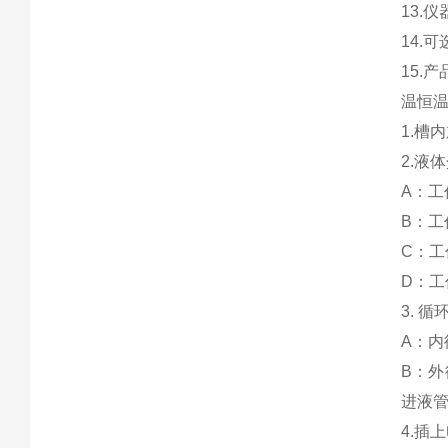
13.
14.
15.产
温恒
1.
2.
A：
B：
C：工
D：工
3.
A：
B：
进液
4.插