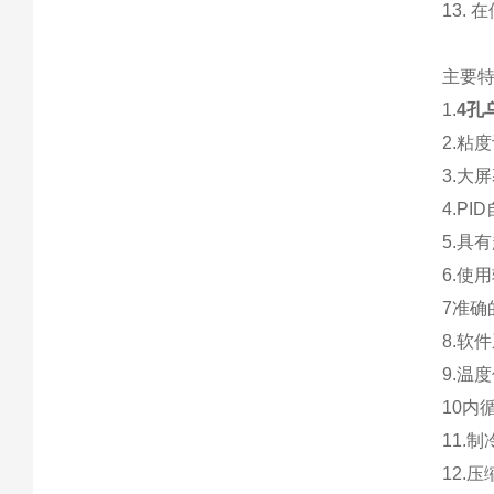
13.
主要
1.
4孔
2.粘
3.大
4.P
5.具
6.使
7准
8.软
9.温
10内
11.
12.