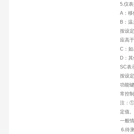
5.
A：
B：
按设
应高
C：
D：
SC表
按设定
功能键
常控
注：①
定
一般
6.待