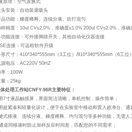
液原理：空气置换式
吸头安装：自动装退吸头
产品功能：梯度稀释、连续分液、吹打混匀
样精度：10ul CV≤2.0%，准确度≤1.0% 200ul CV≤2.0%，准确
各功能连接：可外接脚踏开关，其他自动化仪器连接
USE连接：可远程软件升级
形尺寸：410*340*555mm（3工位）/810*340*555mm（6工位
源电压：AC220V 50HZ
功率：100W
量：25kg
体处理工作站CNFY-96R
主要特征：
用7寸液晶触摸屏，界面简洁清晰，单机控制，操作简单；
采用超紧凑和轻量化设计，便于在实验室中移动和置入超净台、通
一键式移液、连续分液、梯度稀释、均匀混匀等多种功能，无需人
6通道同移液时防止加样反应时间差，匹配您的不同需求；