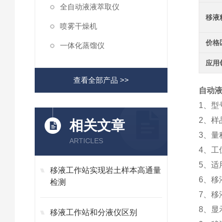
全自动液液萃取仪
移液
喷雾干燥机
价格
一体化蒸馏仪
应用
查看全部产品 >>
自动液
1、型号
2、样
相关文章
3、量程
ARTICLES
4、工
5、适
移液工作站实现岩土样本高通量
6、移液
检测
7、移液
8、显
移液工作站和分液仪区别