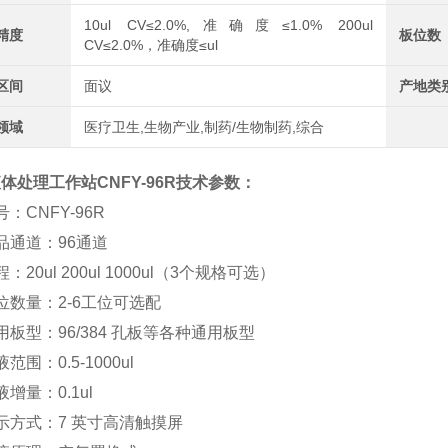
10ul CV≤2.0%,准确度≤1.0% 200ul
精度
板位数
CV≤2.0%，准确度≤ul
区间
面议
产地类
领域
医疗卫生,生物产业,制药/生物制药,综合
体处理工作站CNFY-96R
技术参数：
：CNFY-96R
品通道：96通道
：20ul 200ul 1000ul（3个规格可选）
位数量：2-6工位可选配
用板型：96/384 孔板等各种通用板型
范围：0.5-1000ul
增量：0.1ul
示方式：7 英寸高清触摸屏