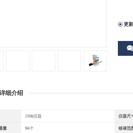
更
详细介绍
川纳仪器
仪器尺
通量
96个
移液范