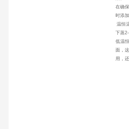
在确
时添
温恒温
下蒸2
低温
面，
用，