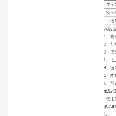
显示
安全
可选
高温循
1、
高
2、加
3、
时、
4、
5、
6、
低温
使用
低温
染。