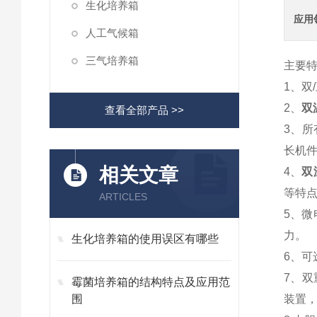
生化培养箱
应用
人工气候箱
三气培养箱
主要
1、双
2、
双
查看全部产品 >>
3、所
长机
相关文章
4、
双
等特
ARTICLES
5、微
力。
生化培养箱的使用误区有哪些
6、
7、
霉菌培养箱的结构特点及应用范
围
装置