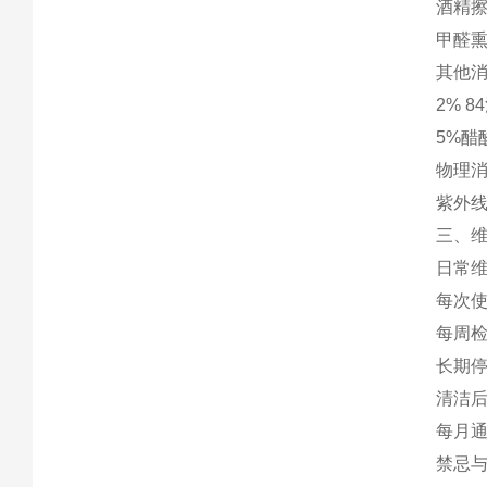
酒精擦
甲醛熏
其他消
2% 
5%醋
物理消
紫外线
三、维
日常维
每次使
每周检
长期停
清洁后
每月通
禁忌与