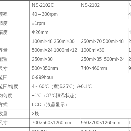
NS-2102C
NS-2102
频率
40～300rpm
精度
±1rpm
幅度
Ф26mm
100ml×48 250ml×30
250ml×70 500ml×48
2
容量
500ml×24 1000ml×12
1000ml×30
1
配置
250ml×30
250ml×35 500ml×24
2
尺寸
500×350mm
740×460mm
范围
0-999hour
范围/精度
4～60℃（室温25℃）/±0.1℃
均匀度
±1℃（37℃恒温状态）
方式
LCD（液晶显示）
数量
2块
尺寸
700×560×1260mm
950×700×1260mm