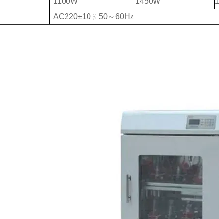
1100W
1450W
AC220±10﹪50～60Hz