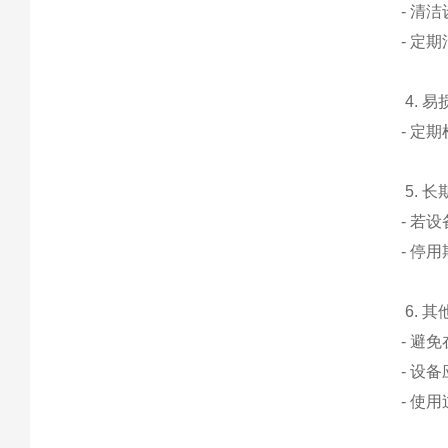
- 清
- 定
4. 
- 定
5. 
- 若
- 停
6. 
- 避
- 设
- 使