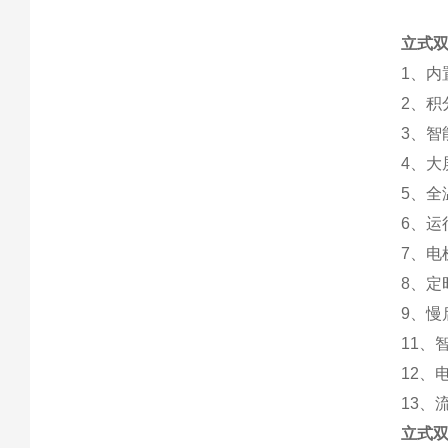
立式双
1、
2、
3、
4、
5、
6、
7、
8、定
9、
11、
12
13、
立式双