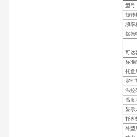
型号
旋转
频率
摆振
可达
标准
托盘
定时
温控
温度
显示
托盘
外型