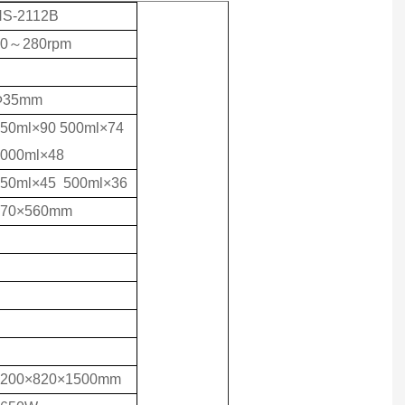
NS-2112B
40～280rpm
Ф35mm
50ml×90 500ml×74
000ml×48
50ml×45 500ml×36
970×560mm
1200×820×1500mm