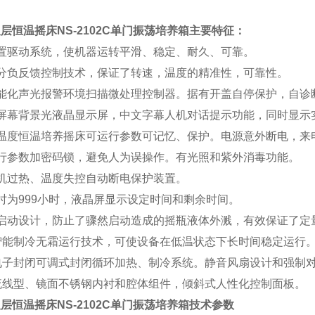
层恒温摇床NS-2102C单门振荡培养箱
主要特征：
内置驱动系统，使机器运转平滑、稳定、耐久、可靠。
积分负反馈控制技术，保证了转速，温度的精准性，可靠性。
智能化声光报警环境扫描微处理控制器。据有开盖自停保护，自诊
大屏幕背景光液晶显示屏，中文字幕人机对话提示功能，同时显示
全温度恒温培养摇床可运行参数可记忆、保护。电源意外断电，来
运行参数加密码锁，避免人为误操作。有光照和紫外消毒功能。
电机过热、温度失控自动断电保护装置。
时为999小时，液晶屏显示设定时间和剩余时间。
慢启动设计，防止了骤然启动造成的摇瓶液体外溅，有效保证了定
智能制冷无霜运行技术，可使设备在低温状态下长时间稳定运行
、电子封闭可调式封闭循环加热、制冷系统。静音风扇设计和强制
流线型、镜面不锈钢内衬和腔体组件，倾斜式人性化控制面板。
层恒温摇床NS-2102C单门振荡培养箱
技术参数