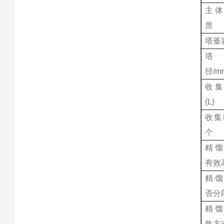
主体
质
塔釜容
径/m
收集
(L)
收集
个
精馏
有效高
精馏
否分
精馏
热方