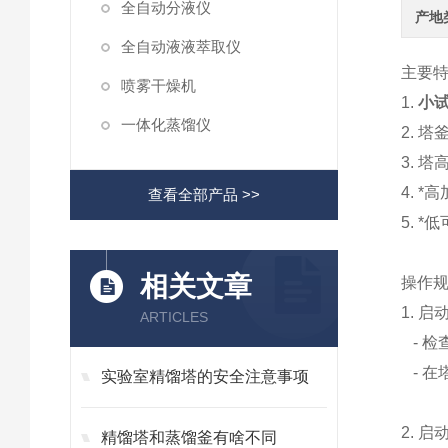
全自动分液仪
产地
全自动液液萃取仪
主要
喷雾干燥机
1.
小试
一体化蒸馏仪
2. 
3. 
4. *
查看全部产品 >>
5. *
相关文章
操作
1. 
ARTICLES
- 检
- 在
实验室精馏塔的安全注意事项
2. 
精馏塔和蒸馏釜有啥不同