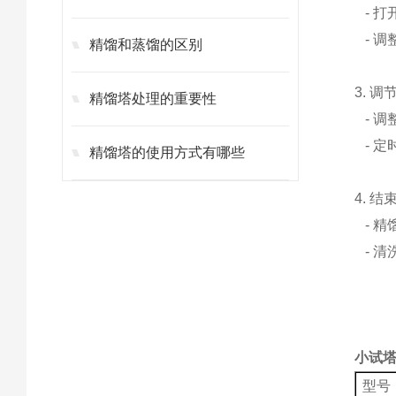
- 打
- 调
精馏和蒸馏的区别
3. 
精馏塔处理的重要性
- 调
- 定
精馏塔的使用方式有哪些
4. 
- 精
- 清
小试塔
型号