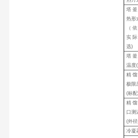
塔釜
热形
（依
实际
选)
塔釜
温度(
精馏
极限
(标配
精馏
口测
(外径
冷凝