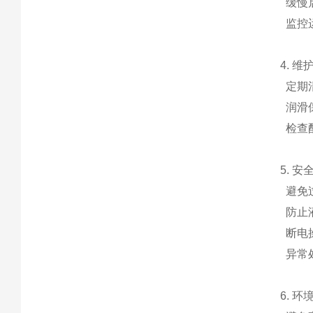
缓慢
监控
4. 
定期
润滑
检查
5. 
避免
防止
断电
异常
6. 环