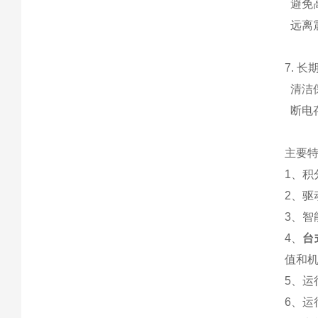
避免
远离
7. 长
清洁
断电
主要
1、
2、
3、
4、
台
值和
5、
6、