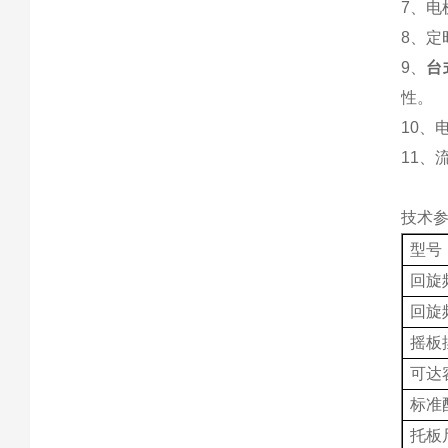
7、
8、定
9、
台
性。
10
11、
技术
型号
回旋
回旋
摇板
可达
标准
托板