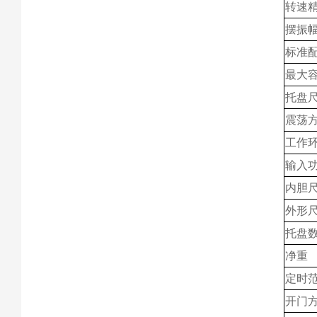
转速
摆振
标准
最大
托盘
震荡
工作
输入
内胆尺
外形尺
托盘
净重
定时
开门