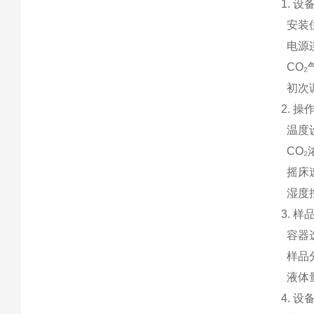
1. 
安装
电源
CO₂
初次
2. 
温度
CO₂
摇床
湿度
3. 样
容器
样品
液体量
4. 设