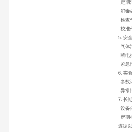
定期
消毒
检查
校准传
5. 
气体
断电
紧急
6. 实
参数
异常
7. 长
设备
定期
遵循