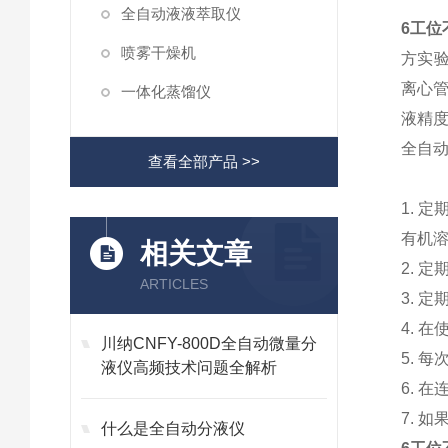
全自动液液萃取仪
6工位
喷雾干燥机
方实验
离心
一体化蒸馏仪
液精度
全自
查看全部产品 >>
1. 
有机
相关文章
2. 
ARTICLES
3. 
4. 
川纳CNFY-800D全自动微量分
5. 
液仪高频技术问题全解析
6. 
7. 
什么是全自动分液仪