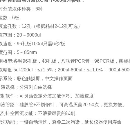
不同体积自动分液仪CNFY-600技术参数：
时分装液体种类：6种
位数：6板
液盒孔数：12孔（根据耗材2-12孔可选）
液范围：20～9000ul
液速度：96孔板100ul只需6秒/板
度范围：5～85mm
用板型:各种96孔板，48孔板，八联管PCR管，96PCR板，
度 5ul-200ul：≤±1.5%；200ul-800ul：≤±1.0%； 900ul-50
显示系统：彩色触摸屏，中文操作页面
分液选择：分液列自由选择
控制软件：可灵活设定分装加液体积、加液速度
加液管路：硅胶管+不锈钢针，可高温灭菌20-50次，更换方便。
试剂排空回流功能：不浪费昂贵的试剂
清洗功能：一键自动清洗，避免二次污染，延长仪器使用寿命