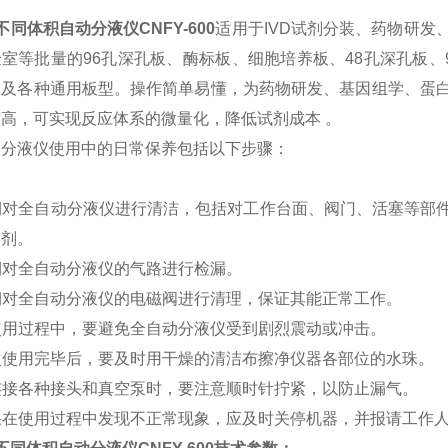
不同体积自动分液仪CNFY-600
适用于IVD试剂分装、药物研
室等批量的96孔深孔板、酶标板、细胞培养板、48孔深孔板、96孔PC
管及各种通用板型。操作简单易懂，为药物研发、基因组学、蛋
高，可实现反应体系的微量化，降低试剂成本 。
动分液仪使用中的日常保养包括以下步骤：
定期对全自动分液仪进行清洁，包括对工作台面、阀门、活塞等
溶剂。
定期对全自动分液仪的气路进行检漏。
定期对全自动分液仪的电磁阀进行清理，保证其能正常工作。
在使用过程中，要避免全自动分液仪受到剧烈震动或冲击。
每次使用完毕后，要及时用干燥的清洁布擦净仪器各部位的水珠。
在连接各种接头和真空泵时，要注意顺时针拧紧，以防止漏气。
如果在使用过程中发现不正常现象，应及时关停机器，并报请工作