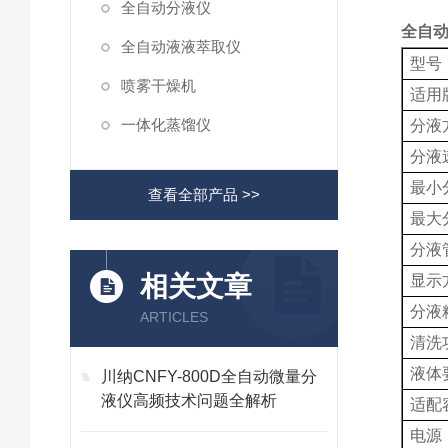
全自动分液仪
全自动
全自动液液萃取仪
型号
喷雾干燥机
适用
一体化蒸馏仪
分液
分液
最小
查看全部产品 >>
最大
分液
相关文章
显示
分液
ARTICLES
清洗
液体
川纳CNFY-800D全自动微量分
液仪高频技术问题全解析
适配
电源