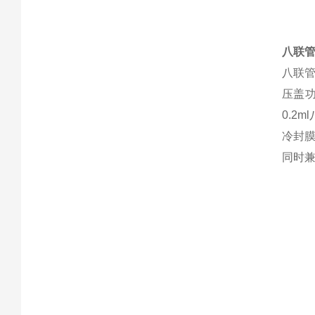
八联管
八联管
压盖功
0.2
冷封
同时兼