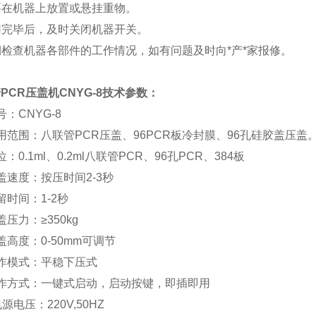
不要在机器上放置或悬挂重物。
使用完毕后，及时关闭机器开关。
定期检查机器各部件的工作情况，如有问题及时向*产*家报修。
PCR压盖机CNYG-8
技术参数：
号：CNYG-8
用范围：八联管PCR压盖、96PCR板冷封膜、96孔硅胶盖压盖
：0.1ml、0.2ml八联管PCR、96孔PCR、384板
盖速度：按压时间2-3秒
留时间：1-2秒
盖压力：≥350kg
盖高度：0-50mm可调节
作模式：平稳下压式
操作方式：一键式启动，启动按键，即插即用
源电压：220V,50HZ