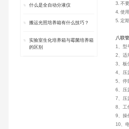
3. 
什么是全自动分液仪
4. 
5. 
搬运光照培养箱有什么技巧？
八联管
实验室生化培养箱与霉菌培养箱
1、型
的区别
2、适
3、板位
4、压
5、停
6、压
7、压
8、工
9、
10、电