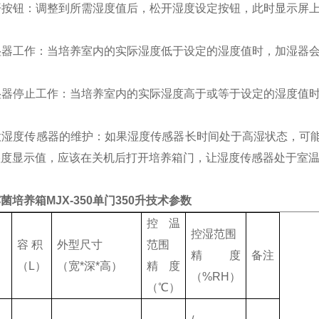
松开按钮：调整到所需湿度值后，松开湿度设定按钮，此时显示屏
加湿器工作：当培养室内的实际湿度低于设定的湿度值时，加湿器
加湿器停止工作：当培养室内的实际湿度高于或等于设定的湿度值
注意湿度传感器的维护：如果湿度传感器长时间处于高湿状态，
湿度显示值，应该在关机后打开培养箱门，让湿度传感器处于室
菌培养箱MJX-350单门350升技术参数
控温
控湿范围
容 积
外型尺寸
范围
精度
备注
（L）
（宽*深*高）
精度
（%RH）
（℃）