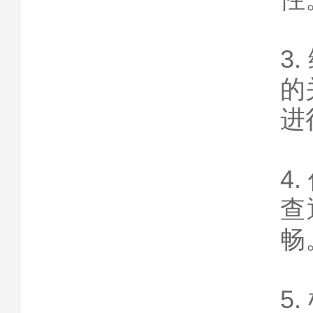
3
的
进
4
查
畅
5