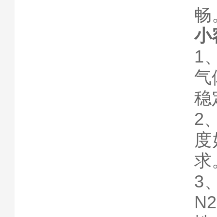
畅
小
1
气
稳
2
度
3
N