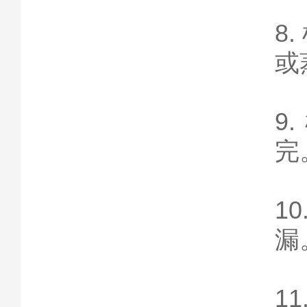
8
或
9
完
1
漏
1