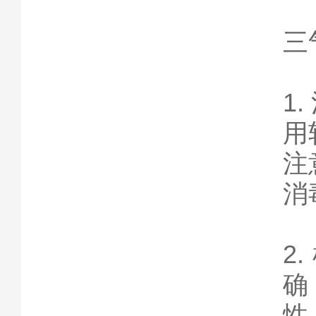
三
1
用
注
消
2
确
性