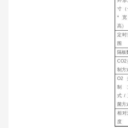
外形
寸（
*宽
高）
定时
围
隔板
CO
制方
O2
制
式/
菌方
相对
度