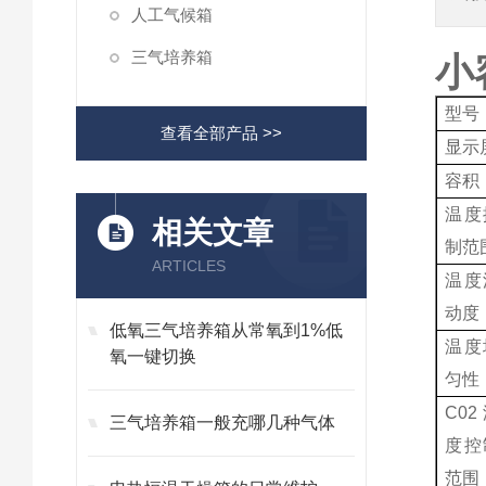
人工气候箱
三气培养箱
小
型号
查看全部产品 >>
显示
容积
温度
相关文章
制范
ARTICLES
温度
动度
低氧三气培养箱从常氧到1%低
温度
氧一键切换
匀性
C0
三气培养箱一般充哪几种气体
度控
范围