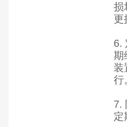
损
更
6
期
装
行
7
定