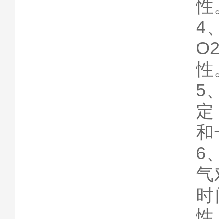
4
O
性
5
定
和
6
气
时
性