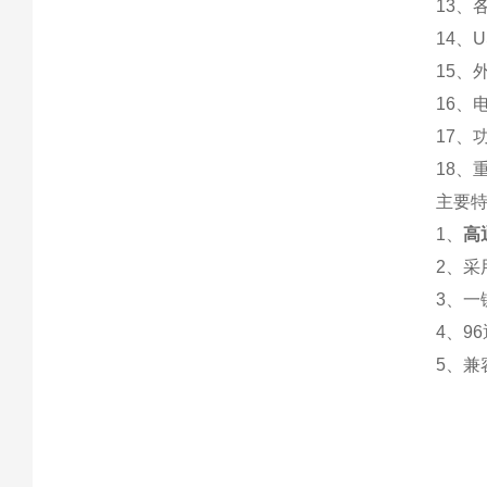
13、
14、
15、外
16、电
17、
18、重
主要
1、
高
2、
3、
4、9
5、兼