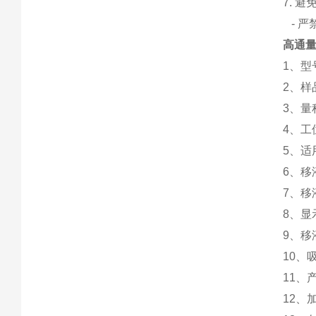
7. 
- 严
高通量
1、型号
2、样
3、量程
4、工
5、适
6、移液
7、移液
8、显
9、移
10、
11、
12、加