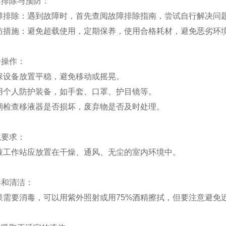
故障排除与预防：
故障排除：遇到故障时，首先查阅故障排除指南，尝试自行解决问
预防措施：避免超载使用，定期保养，使用合格耗材，避免恶劣环
安全操作：
保设备放置平稳，避免移动或摇晃。
用个人防护装备，如手套、口罩、护目镜等。
期检查移液器是否损坏，废弃物是否及时处理。
环境要求：
液工作站应放置在干燥、通风、无尘的室内环境中。
消毒和清洁：
果需要消毒，可以用紫外照射或用75%酒精擦拭，但要注意避免