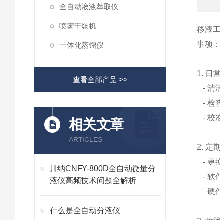
全自动液液萃取仪
喷雾干燥机
移液
事项
一体化蒸馏仪
1. 
查看全部产品 >>
- 
- 检
- 校
相关文章
ARTICLES
2. 
- 
川纳CNFY-800D全自动微量分
- 
液仪高频技术问题全解析
- 
什么是全自动分液仪