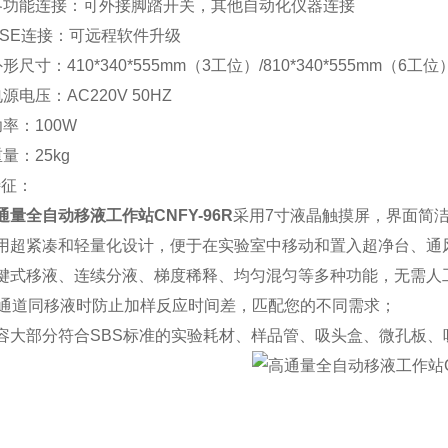
各功能连接：可外接脚踏开关，其他自动化仪器连接
USE连接：可远程软件升级
形尺寸：410*340*555mm（3工位）/810*340*555mm（6工位
源电压：AC220V 50HZ
功率：100W
量：25kg
特征：
通量全自动移液工作站CNFY-96R
采用7寸液晶触摸屏，界面简
采用超紧凑和轻量化设计，便于在实验室中移动和置入超净台、通
一键式移液、连续分液、梯度稀释、均匀混匀等多种功能，无需人
6通道同移液时防止加样反应时间差，匹配您的不同需求；
容大部分符合SBS标准的实验耗材、样品管、吸头盒、微孔板、