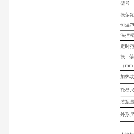
型号
振荡
恒温范
温控精
定时范围
振
（mm
加热功
托盘
装瓶
外形