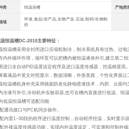
种类
恒温浴槽
产地类
环保,食品/农产品,生物产业,石油,制药/生物制
领域
药
温恒温槽DC-2010
主要特征：
低温恒温槽采用全封闭进口压缩机制冷，制冷系统具有过热、过电
有内外循环作用，循环泵可以把槽内被恒温液体外引,建立第二恒
用进口全自动PID温度设定程序及进口温度传感器，控温精度高
大屏幕液晶中英文对照显示，数据清晰，外形美观，个性化界面让
低温恒温槽机身外壳采用镜面防老化静电喷漆技术，内胆、台面均
内冷液可外引,冷却机外实验容器,也可在槽内直接进行低温、恒
为低温恒温槽可选配功能
选配通讯接口与PC机同步操作。
选配内置1~30段的程序进行温度控制，自动程序控温，实时显示
选配外接温度传感器功能，实现内外温度设定，可监测和控制外