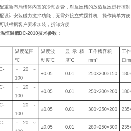
选配重新布局槽体内置的冷却盘管，对反应槽的放热反应进行控制
选配设计安装磁力搅拌功能，无需外接立式搅拌机，操作简单方
轮可以根据客户要求加装，拆卸方便
温恒温槽DC-2010
技术参数：
温度范围
温度波
显示精
工作槽容积
工
℃
动度℃
度℃
mm³
口m
C-
﹣20～
±0.05
0.01
250×200×150
180
100
C-
﹣20～
±0.05
0.01
250×200×200
180
100
C-
﹣20～
±0.05
0.01
300×250×200
235
100
C-
﹣20～
±0.05
0.01
280×250×300
235