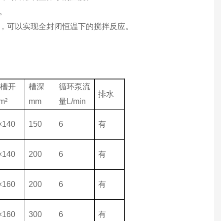
。
便，可以实现全封闭恒温下的搅拌反应。
作槽开
槽深
循环泵流
排水
m²
mm
量L/min
×140
150
6
有
×140
200
6
有
×160
200
6
有
×160
300
6
有