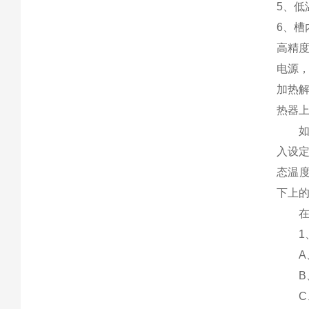
5、
6、槽
高精
电源
加热
热器
如何
入设定
态温
下上
在高
1、
A、
B、
C、工