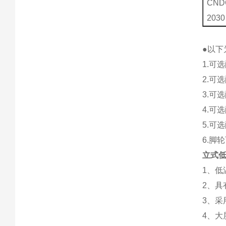
CND
2030
●以下
1.可
2.可
3.可
4.可
5.可
6.脚
立式低
1、
2、具
3、采
4、