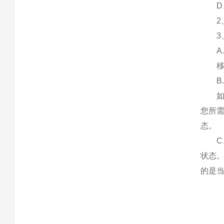
D、
2、插
3、
A.
移位
B.
如工
您所
态。
C、如
状态
的是