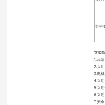
水平
立式低
1.高
2.采
3.电
4.采
5.采
6.采
7.安