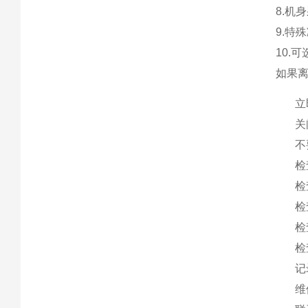
8.机
9.特
10.
如果
立
关
不
检
检
检
检
检
记
维