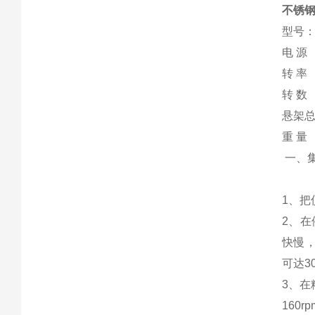
不锈钢
型号：Z
电 源 
转 率 
转 数 
悬架总
重 量 
一、
1、
2、在
快慢，
可达30
3、在
160