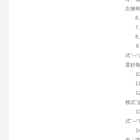
左侧有
6、
7、
8、
9、
式"—
置好每
10
11、
12、
模式"
13、
式"-
14
击：“