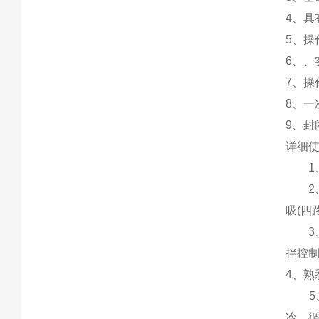
4、
5、
6、
7、
8、
9、
详细
1、
2、连
吸(四
3、熟
拌控制
4、熟
5、
冷、循