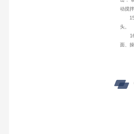
动搅拌
15
头。
16
面、操