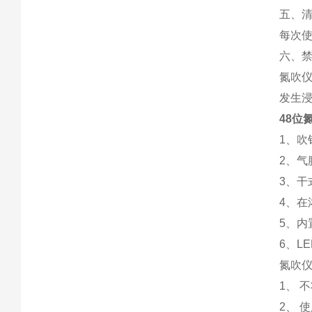
五、
每次
六、
氮吹
发生
48位
1、吹
2、气
3、
4、在
5、
6、L
氮吹
1、 
2、 