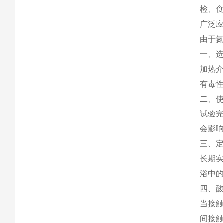
检、
广泛
由于
一、
加热
有毒
二、
试验
会影
三、
长期
浴中
四、
当接
间接