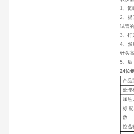
1、
2、
试管
3、
4、
针头
5、
24位
产品
处理
加热
标
数
控温