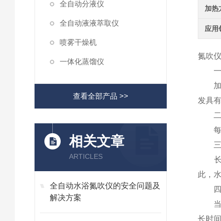
全自动分液仪
加热
全自动液液萃取仪
应用
喷雾干燥机
氮吹
一体化蒸馏仪
一、
加热
查看全部产品 >>
发具
二、
每次
相关文章
三、
ARTICLES
长期
此，
全自动水浴氮吹仪的安全问题及
四、
解决方案
当接
长时