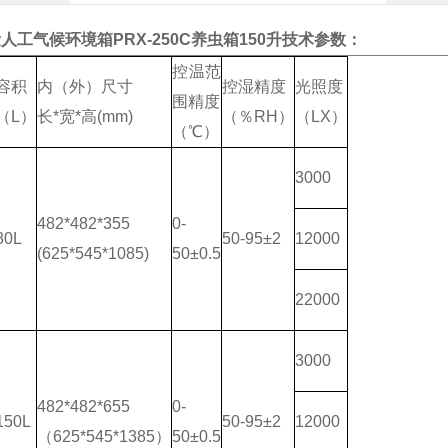
人工气候环境箱PRX-250C养虫箱150升
技术参数：
控温范
容积
内（外）尺寸
控湿精度
光照度
围精度
（L）
长*宽*高(mm)
（％RH）
（LX）
（℃）
3000
482*482*355
0-
80L
50-95±2
12000
(625*545*1085)
50±0.5
22000
3000
482*482*655
0-
150L
50-95±2
12000
（625*545*1385）
50±0.5