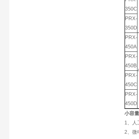
350C
PRX-
350D
PRX-
450A
PRX-
450B
PRX-
450C
PRX-
450D
小容量
1、人
2、