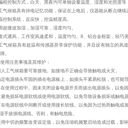
可编程控制方式，白天、黑夜均可单独设量温度、湿度和光照度等
人工气候箱具有掉电记忆功能，保证在上电后，仪器能从断点继续
恒温控制系统，反应快，控温精度高。
采用超微波加湿，加湿可靠，湿度均匀。
风道式通风，工作室风速柔和，温度均匀。8、铝合金框架，轻巧
人工气候箱具有超温和传感器异常保护功能，并且设有独立的风
保障。
的使用注意事项及其维护：
使用人工气候箱要可靠接地。如接地不正确会导致触电或火灾。
应确定电源插头牢固的插在电源板上，如插头不紧易松脱，也可能
不要在使用过程中。因未关闭设备电源开关而拔出电源插头，以免
尽量避免损坏电源软线或使用电源软线。以免导致设备损坏或触电
不可在电源软线中间断开或使用接长软线。以免因为过热而触电或
切勿湿手拔插电源线。否则，有触电危险。
在使用中切勿频繁改变设定值，以免压缩机频繁启动造成过载，影