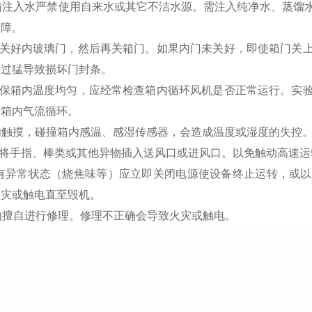
水箱注入水严禁使用自来水或其它不洁水源。需注入纯净水、蒸
故障。
务必关好内玻璃门，然后再关箱门。如果内门未关好，即使箱门
力过猛导致损坏门封条。
为确保箱内温度均匀，应经常检查箱内循环风机是否正常运行。
于箱内气流循环。
切勿触摸，碰撞箱内感温、感湿传感器，会造成温度或湿度的失控
切勿将手指、棒类或其他异物插入送风口或进风口。以免触动高速
 若有异常状态（烧焦味等）应立即关闭电源使设备终止运转，或
火灾或触电直至毁机。
切勿擅自进行修理。修理不正确会导致火灾或触电。