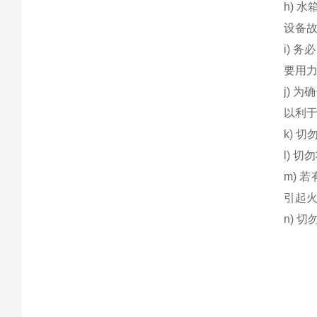
h) 
设备
i) 
要用
j) 
以利
k) 
l) 
m)
引起
n) 