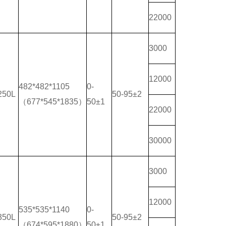
22000
3000
12000
482*482*1105
0-
250L
50-95±2
（677*545*1835）
50±1
22000
30000
3000
12000
535*535*1140
0-
350L
50-95±2
（674*595*1880）
50±1