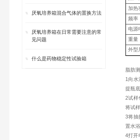
加热
厌氧培养箱混合气体的置换方法
频率
电源
厌氧培养箱在日常需要注意的常
重量
见问题
外型
什么是药物稳定性试验箱
脂肪
1向
提瓶
2试样
将试样
3将抽
置水
4打