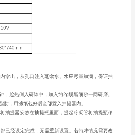
+10V
230*740mm
缸内拿出，从孔口注入蒸馏水。水应尽量加满，保证抽
0分钟，趁热倒入研钵中，加入约2g脱脂细砂一同研磨。
和脂肪，用滤纸包好后全部置入抽提器内。
，再将抽提器安放在抽提瓶里面，提起冷凝管将抽提瓶移
内部已经设定完成，无需重新设置。若特殊情况需要改