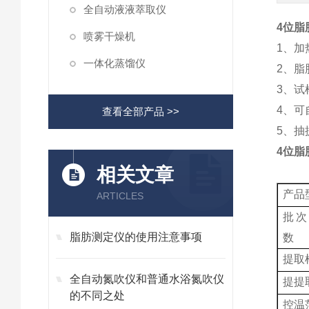
全自动液液萃取仪
4位脂
喷雾干燥机
1、
一体化蒸馏仪
2、
3、
4、
查看全部产品 >>
5、抽
4位脂
相关文章
产品
ARTICLES
批次
脂肪测定仪的使用注意事项
数
提取
全自动氮吹仪和普通水浴氮吹仪
提提
的不同之处
控温