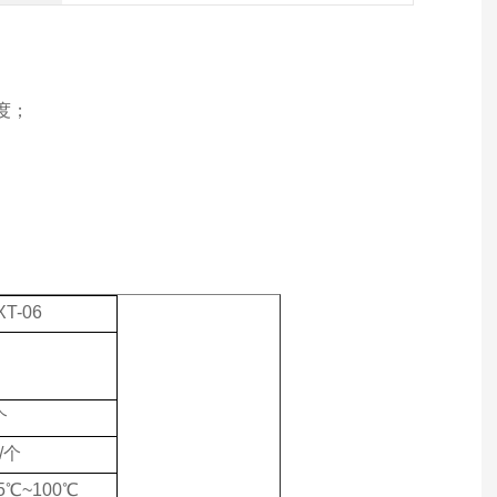
度；
XT-06
个
l/个
5℃~100℃