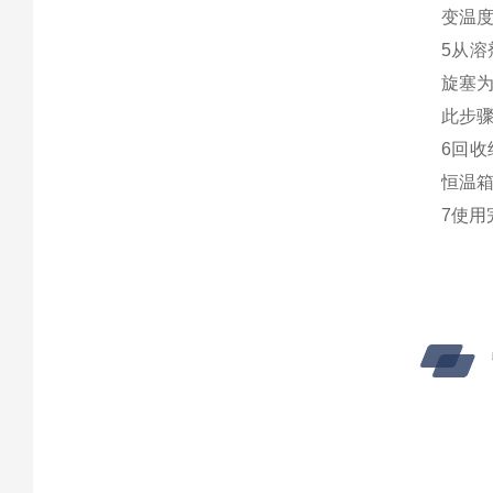
变温
5从
旋塞为
此步骤
6回
恒温
7使用