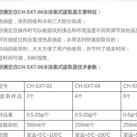
肪测定仪CH-SXT-06水浴索式提取器
主要特征：
加热抽提，溶剂回收和冷却三大部分组成；
脂肪测定仪操作时可以根据试剂沸点和环境温度不同而调节加热温
试样在抽提过程反复浸泡及抽提，从而达到快速提取目的；
可自动回收溶剂，大大方便了用户的使用，并节约了很多时间；
提时间可调，到时报警。
肪测定仪CH-SXT-06水浴索式提取器
技术参数：
型号
CH-SXT-02
CH-SXT-04
CH-S
提取样品
2个
4个
6个
样品量
0.5-20g/个
0.5-20g/个
0-5g/
取瓶容积
500ml/个
250ml/个
250m
范围
室温+5℃~100℃
室温+5℃~100℃
室温+