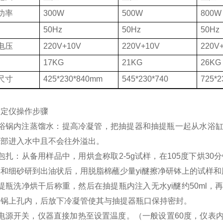
功率
300W
500W
800W
50Hz
50Hz
50Hz
电压
220V+10V
220V+10V
220V
17KG
21KG
26KG
尺寸
425*230*840mm
545*230*740
725*
测定仪操作步骤
水浴锅内注蒸馏水：提高冷凝管，把抽提器和抽提瓶一起从水浴
底部进入水中且不会往外溢出。
包扎：从备用样品中，用烘盒称取2-5g试样，在105度下烘3
和细砂研到出油状后，用脱脂棉蘸少量yi醚擦净研钵上的试样
提瓶洗净烘干后称重，然后在抽提瓶内注入无水yi醚约50ml
浴锅上孔内，后放下冷凝管使其与抽提器瓶口保持密封。
开电源开关，仪器直接加热至设置温度。（一般设置60度，仪表