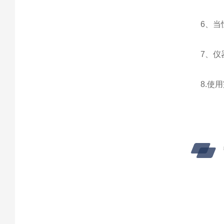
6、
7、仪
8.使