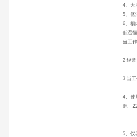
4、
5、
6、槽
低温
当工作
2.经
3.当
4、使
源：2
5、