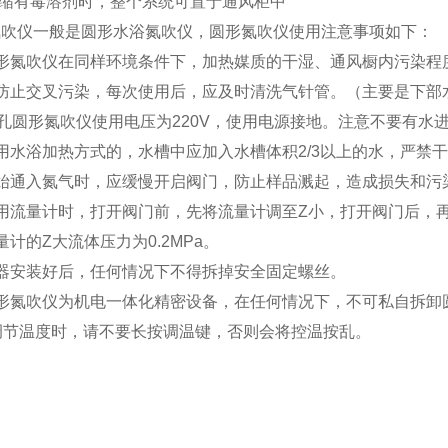
浓缩有毒溶剂时，整个系统可置于通风柜中
氮吹仪一般是圆形水浴氮吹仪，圆形氮吹仪使用注意事项如下：
圆形氮吹仪在同样环境条件下，加热媒质的干湿、通风橱内污染程
为防止交叉污染，每次使用后，应及时清洗气针管。（主要是下部
4孔圆形氮吹仪使用电压为220V，使用电源接地。注意不要有水
用水浴加热方式的，水槽中应加入水槽体积2/3以上的水，严禁
开始通入氮气时，应缓慢开启阀门，防止样品溅起，造成损失和污
使用流量计时，打开阀门前，先将流量计调至Z小，打开阀门后，
量计的Z大流体压力为0.2MPa。
仪器安装好后，任何情况下不得拆掉安全固定螺丝。
圆形氮吹仪为机电一体化精密设备，在任何情况下，不可私自拆卸
调节温度时，请不要长按调温键，否则会将控温按乱。