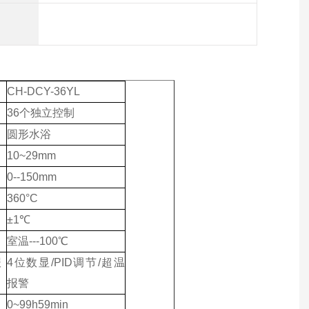
CH-DCY-36YL
36个独立控制
圆形水浴
10~29mm
0--150mm
360°C
±1℃
室温---100℃
报
4位数显/PID调节/超温
报警
0~99h59min