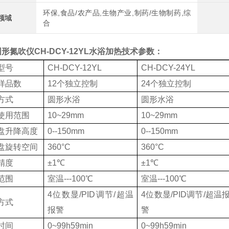
环保,食品/农产品,生物产业,制药/生物制药,综
领域
合
圆形氮吹仪CH-DCY-12YL水浴加热
技术参数：
型号
CH-DCY-12YL
CH-DCY-24YL
样品数
12个独立控制
24个独立控制
方式
圆形水浴
圆形水浴
使用范围
10~29mm
10~29mm
盘升降高度
0--150mm
0--150mm
盘旋转空间
360°C
360°C
精度
±1℃
±1℃
范围
室温---100℃
室温---100℃
4位数显/PID调节/超温
4位数显/PID调节/超温
方式
报警
警
时间
0~99h59min
0~99h59min