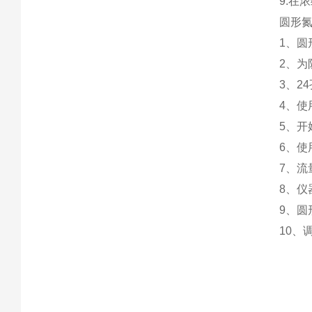
9.在
圆形
1、
2、
3、2
4、使
5、
6、
7、流
8、
9、
10、