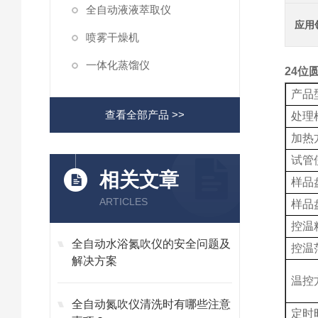
全自动液液萃取仪
应用
喷雾干燥机
一体化蒸馏仪
24位
产品
查看全部产品 >>
处理
加热
试管
相关文章
样品
ARTICLES
样品
控温
全自动水浴氮吹仪的安全问题及
控温
解决方案
温控
全自动氮吹仪清洗时有哪些注意
定时