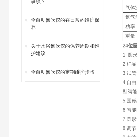
事项？
气体
氮气
全自动氮吹仪的在日常的维护保
功率
养
重量
24
位圆
关于水浴氮吹仪的保养周期和维
护建议
1. 
2.样
全自动氮吹仪的定期维护步骤
3.试
4.自
型阀
5.圆
6.智
7.圆
8.调