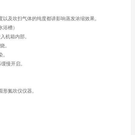
度以及吹扫气体的纯度都讲影响蒸发浓缩效果。
水浴槽）
进入机箱内部。
干烧。
染。
再缓慢开启。
圆形氮吹仪仪器。