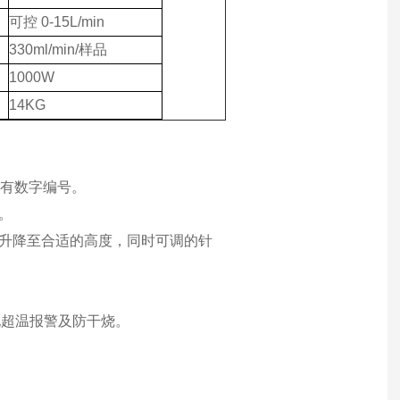
可控 0-15L/min
330ml/min/样品
1000W
14KG
都有数字编号。
。
立升降至合适的高度，同时可调的针
现超温报警及防干烧。