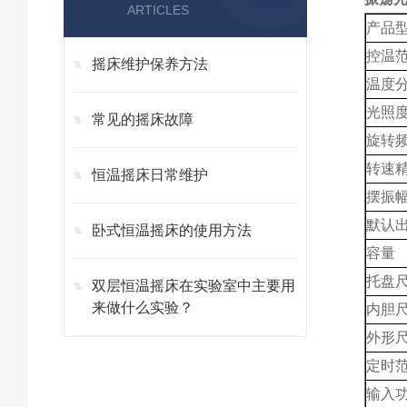
ARTICLES
产品
控温范
摇床维护保养方法
温度
光照
常见的摇床故障
旋转
转速
恒温摇床日常维护
摆振
默认
卧式恒温摇床的使用方法
容量
托盘尺
双层恒温摇床在实验室中主要用
来做什么实验？
内胆尺
外形尺
定时
输入