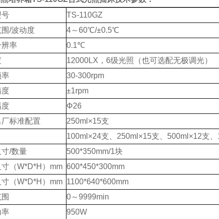
型号
TS-110GZ
围/波动度
4～60℃/±0.5℃
分辨率
0.1℃
度
12000LX，6级光照（也可选配无极调光）
频率
30-300rpm
精度
±1rpm
幅度
Φ26
出厂标准配置
250ml×15支
100ml×24支、250ml×15支、500ml×12支、
寸/数量
500*350mm/1块
寸（W*D*H）mm
600*450*300mm
寸（W*D*H）mm
1100*640*600mm
范围
0～9999min
功率
950W