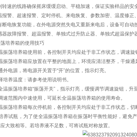
控制转速的线路确保摇床缓缓启动、平稳加速，保证实验样品的安
超温报警、超速报警、定时停机、来电恢复、参数加密、温度修正
具有断电恢复功能，在外电源突然失电又重新来电后，设备可自动
传感器故障报警、超温报警、单独式过升防止器、单独式超温保护
振荡培养箱的使用技巧
温振荡培养箱使用前，各控制开关均应处于非工作状态，调速旋
全温振荡培养箱应放置在平整的地面上，环境应清洁整齐，干燥通
通外电源，将电源开关置于“开"的位置，指示灯亮。
择培养温度：请参考使用说明书。
全温振荡培养箱“振荡开关"，指示灯亮，缓慢调节调速旋钮，升
在调速范围内中速使用，可延长全温振荡培养箱的使用寿命。
全温振荡培养箱每次停机前，各控制开关均应处于非工作状态，切
装培养试瓶，为了使全温振荡培养箱在振荡时平衡性能好，避免
液应大致相等。若培养液不足数，可将试瓶对称放置。