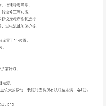
全、控速稳定可靠 。
、转速修正等功能。
按原设定程序恢复运行
器、过电流跳闸保护等.
钮应置于*小位置。
风。
至所需转速。
断电源。
产生较大的振动，装瓶时应将所有试瓶位布满，各瓶的