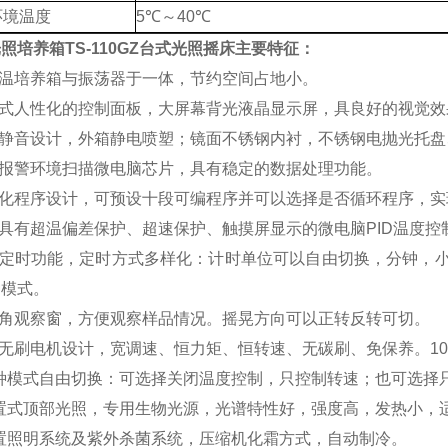
环境温度
5℃～40℃
照培养箱TS-110GZ台式光照摇床
主要特征：
恒温培养箱与振荡器于一体，节约空间占地小。
斜式人性化的控制面板，大屏幕背光液晶显示屏，具良好的视觉效
机静音设计，外箱静电喷塑；镜面不锈钢内衬，不锈钢电抛光托
光报警环境扫描微电脑芯片，具有稳定的数据处理功能。
性化程序设计，可预设十段可编程序并可以选择是否循环程序，
用具有超温偏差保护、超速保护、触摸屏显示的微电脑PID温度控
带有定时功能，定时方式多样化：计时单位可以自由切换，分钟，
种模式。
视角观察窗，方便观察样品情况。摇晃方向可以正转反转可切。
流无刷电机设计，宽调速、恒力矩、恒转速、无碳刷、免保养。10
多种模式自由切换：可选择关闭温度控制，只控制转速；也可选择
内置式顶部光照，专用生物光源，光谱特性好，强度高，发热小，
内置照明系统及紫外杀菌系统，压缩机化霜方式，自动制冷。