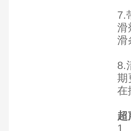
7
滑
滑
8
期
在
超
1