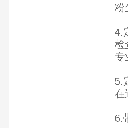
粉
4
检
专
5
在
6