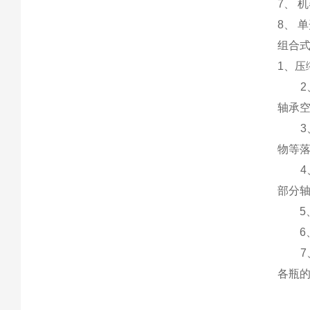
7、 
8、 
组合
1、压
2、
轴承空
3、
物等
4、
部分
5、
6、
7、
各瓶