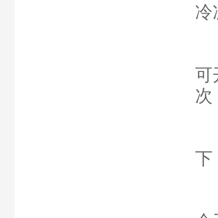
冷
在
可
次
在
下
三
冷