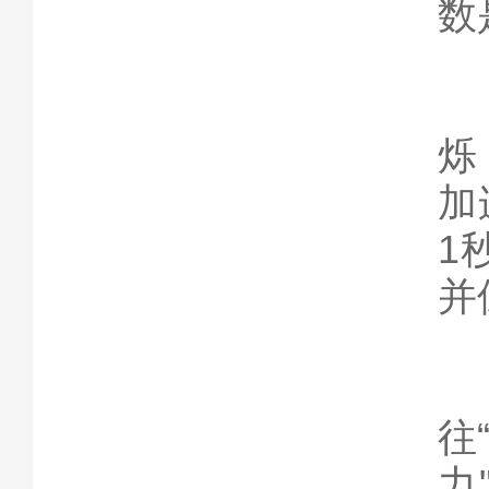
数
按
烁
加
1
并
八
冷
往
力