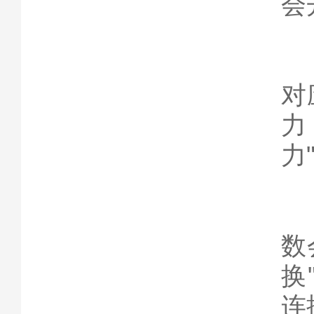
会
四
按
对
力
力
按
数
换
连