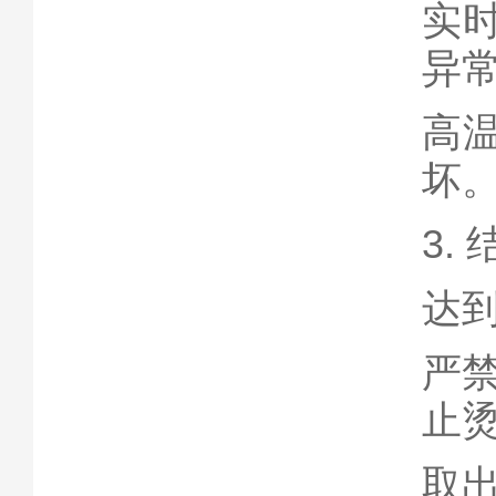
实
异
高
坏
3.
达
严
止烫
取