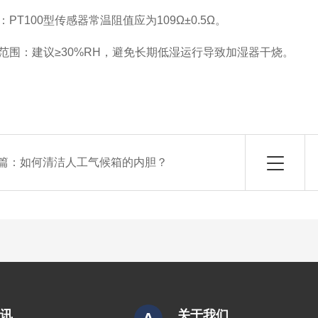
PT100型传感器常温阻值应为109Ω±0.5Ω。
范围：建议≥30%RH，避免长期低湿运行导致加湿器干烧。
篇：
如何清洁人工气候箱的内胆？
资讯
关于我们