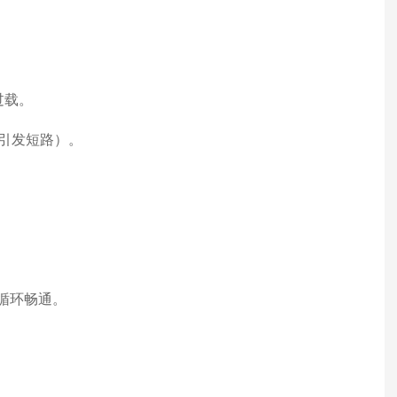
过载。
引发短路）。
循环畅通。