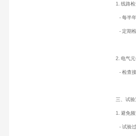
1. 线路
- 每半
- 定期
2. 电气
- 检查
三、试验
1. 避免
- 试验