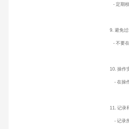
- 定期
9. 避免
- 不要
10. 操
- 在操
11. 记
- 记录