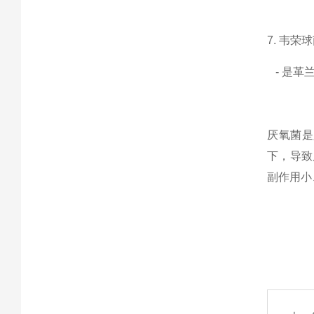
7. 韦荣球
- 是革
厌氧菌是
下，导致
副作用小