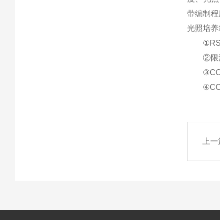
带编制程
光照培养
①RS4
②限温控
③CO
④CO2
上一