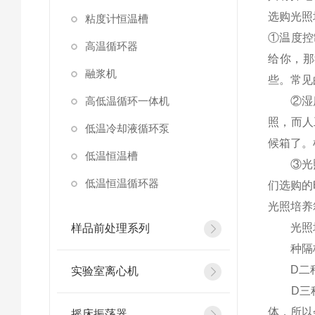
选购光照
粘度计恒温槽
①温度控
高温循环器
给你，那
融浆机
些。常见
高低温循环一体机
②湿度控
照，而人
低温冷却液循环泵
候箱了。
低温恒温槽
③光照强
低温恒温循环器
们选购的
光照培养
光照培
样品前处理系列
种隔板
D二种
实验室离心机
D三种
体，所以
摇床振荡器